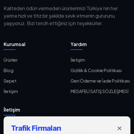
Kaliteden ödün vermeden ürünlerimizi Türkiye’nin her
yerine hızlı ve titiz bir şekilde sevk etmenin gururunu
yaşıyoruz. Bizi tercih ettiğiniz için teşekkürler.
Kurumsal
Yardım
Ürünler
İletişim
Blog
Gizlilik & Cookie Politikası
Sepet
Geri Ödeme ve İade Politikası
İletişim
MESAFELİ SATIŞ SÖZLEŞMESİ
İletişim
Aşağı Eğlence, Fener Yolu Sk. 2-18, 06010 Keçiören/Ankara
Trafik Firmaları