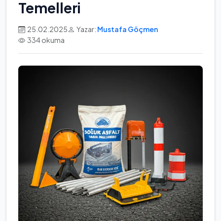
Temelleri
25.02.2025
Yazar:
Mustafa Göçmen
334 okuma