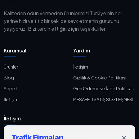
Kaliteden ödün vermeden ürünlerimizi Türkiye’nin her
yerine hızlı ve titiz bir şekilde sevk etmenin gururunu
yaşıyoruz. Bizi tercih ettiğiniz için teşekkürler.
Kurumsal
Yardım
Ürünler
İletişim
Blog
Gizlilik & Cookie Politikası
Sepet
Geri Ödeme ve İade Politikası
İletişim
MESAFELİ SATIŞ SÖZLEŞMESİ
İletişim
Aşağı Eğlence, Fener Yolu Sk. 2-18, 06010 Keçiören/Ankara
Trafik Firmaları