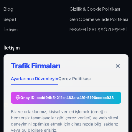
Blog
Gizlilik & Cookie Politikası
Sepet
Geri Ödeme ve İade Politikası
İletişim
MESAFELİ SATIŞ SÖZLEŞMESİ
İletişim
Aşağı Eğlence, Fener Yolu Sk. 2-18, 06010 Keçiören/Ankara
Trafik Firmaları
0533 233 06 36
Ayarlarınızı Düzenleyin
Çerez Politikası
ahmet@gocmenasfaltyol.com.tr
Pzt-Cmt: 09:00 - 21:00
Onay ID:
eedd94b5-211c-483a-a4f9-5196ccdcc938
RSS Feed
Biz ve ortaklarımız, kişisel verileri işlemek (örneğin
benzersiz tanımlayıcılar gibi çerez verileri) ve web sitesi
deneyimini optimize etmek için cihazınızda bilgi saklarız
veya bu bilgilere erişiriz.