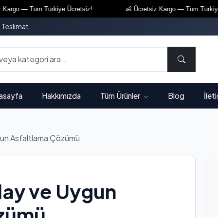
 — Tüm Türkiye Ücretsiz!
👶 Ücretsiz Kargo — Tüm Türkiye Ücrets
ı Teslimat
asayfa
Hakkımızda
Tüm Ürünler
Blog
İlet
ygun Asfaltlama Çözümü
olay ve Uygun
özümü