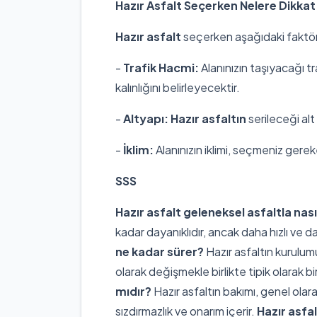
Hazır Asfalt Seçerken Nelere Dikkat
Hazır asfalt
seçerken aşağıdaki faktör
-
Trafik Hacmi:
Alanınızın taşıyacağı t
kalınlığını belirleyecektir.
-
Altyapı:
Hazır asfaltın
serileceği alt 
-
İklim:
Alanınızın iklimi, seçmeniz gere
SSS
Hazır asfalt geleneksel asfaltla nasıl 
kadar dayanıklıdır, ancak daha hızlı ve d
ne kadar sürer?
Hazır asfaltın kurulum
olarak değişmekle birlikte tipik olarak b
mıdır?
Hazır asfaltın bakımı, genel ola
sızdırmazlık ve onarım içerir.
Hazır asfa