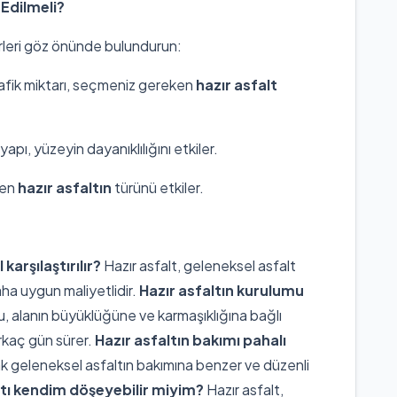
 Edilmeli?
leri göz önünde bulundurun:
rafik miktarı, seçmeniz gereken
hazır asfalt
yapı, yüzeyin dayanıklılığını etkiler.
ken
hazır asfaltın
türünü etkiler.
karşılaştırılır?
Hazır asfalt, geleneksel asfalt
aha uygun maliyetlidir.
Hazır asfaltın kurulumu
u, alanın büyüklüğüne ve karmaşıklığına bağlı
irkaç gün sürer.
Hazır asfaltın bakımı pahalı
rak geleneksel asfaltın bakımına benzer ve düzenli
ltı kendim döşeyebilir miyim?
Hazır asfalt,