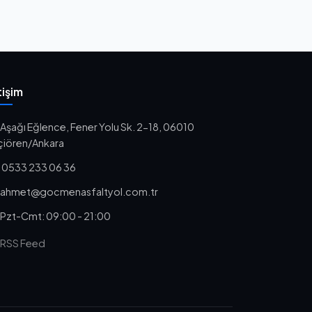
tişim
Aşağı Eğlence, Fener Yolu Sk. 2-18, 06010
çiören/Ankara
0533 233 06 36
ahmet@gocmenasfaltyol.com.tr
Pzt-Cmt: 09:00 - 21:00
RSS Feed