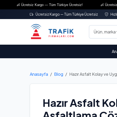
👶 Ücretsiz Kargo — Tüm Türkiye Ücretsiz!
👶 Ücretsiz Kargo
Ücretsiz Kargo — Tüm Türkiye Ücretsiz
Hızl
An
Anasayfa
Blog
Hazır Asfalt Kolay ve U
Hazır Asfalt K
Asfaltlama Ç