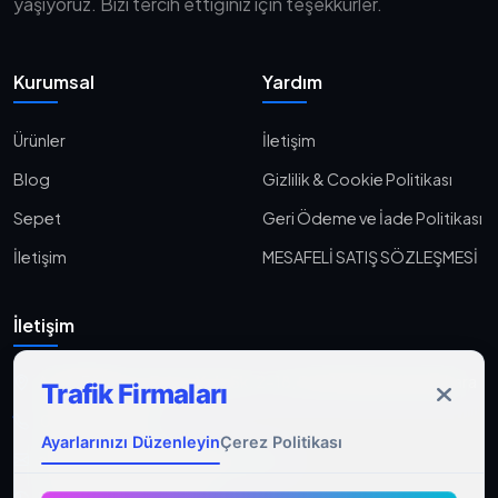
yaşıyoruz. Bizi tercih ettiğiniz için teşekkürler.
Kurumsal
Yardım
Ürünler
İletişim
Blog
Gizlilik & Cookie Politikası
Sepet
Geri Ödeme ve İade Politikası
İletişim
MESAFELİ SATIŞ SÖZLEŞMESİ
İletişim
Aşağı Eğlence, Fener Yolu Sk. 2-18, 06010 Keçiören/Ankara
Trafik Firmaları
0533 233 06 36
Ayarlarınızı Düzenleyin
Çerez Politikası
ahmet@gocmenasfaltyol.com.tr