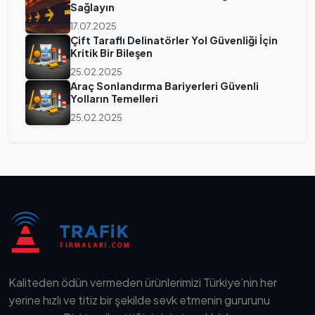
Sağlayın
17.07.2025
Çift Taraflı Delinatörler Yol Güvenliği İçin
Kritik Bir Bileşen
25.02.2025
Araç Sonlandırma Bariyerleri Güvenli
Yolların Temelleri
25.02.2025
Kaliteden ödün vermeden ürünlerimizi Türkiye’nin her
yerine hızlı ve titiz bir şekilde sevk etmenin gururunu