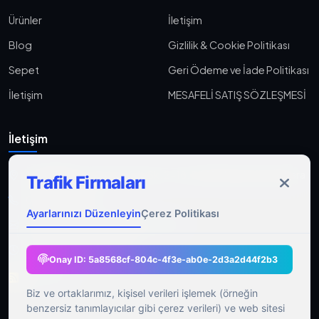
Ürünler
İletişim
Blog
Gizlilik & Cookie Politikası
Sepet
Geri Ödeme ve İade Politikası
İletişim
MESAFELİ SATIŞ SÖZLEŞMESİ
İletişim
Aşağı Eğlence, Fener Yolu Sk. 2-18, 06010 Keçiören/Ankara
Trafik Firmaları
0533 233 06 36
Ayarlarınızı Düzenleyin
Çerez Politikası
ahmet@gocmenasfaltyol.com.tr
Pzt-Cmt: 09:00 - 21:00
Onay ID:
5a8568cf-804c-4f3e-ab0e-2d3a2d44f2b3
RSS Feed
Biz ve ortaklarımız, kişisel verileri işlemek (örneğin
benzersiz tanımlayıcılar gibi çerez verileri) ve web sitesi