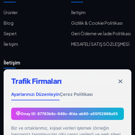
Ürünler
İletişim
Blog
Gizlilik & Cookie Politikası
Sepet
Geri Ödeme ve İade Politikası
İletişim
MESAFELİ SATIŞ SÖZLEŞMESİ
İletişim
Aşağı Eğlence, Fener Yolu Sk. 2-18, 06010 Keçiören/Ankara
Trafik Firmaları
0533 233 06 36
Ayarlarınızı Düzenleyin
Çerez Politikası
ahmet@gocmenasfaltyol.com.tr
Pzt-Cmt: 09:00 - 21:00
Onay ID:
87763b6c-949c-4fda-ab90-a55f52868a55
RSS Feed
Biz ve ortaklarımız, kişisel verileri işlemek (örneğin
benzersiz tanımlayıcılar gibi çerez verileri) ve web sitesi