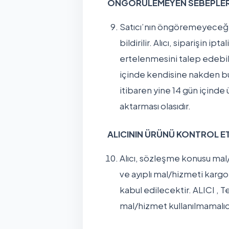
ÖNGÖRÜLEMEYEN SEBEPLERLE
Satıcı’nın öngöremeyeceği 
bildirilir. Alıcı, siparişin 
ertelenmesini talep edebilir
içinde kendisine nakden bu 
itibaren yine 14 gün içinde 
aktarması olasıdır.
ALICININ ÜRÜNÜ KONTROL 
Alıcı, sözleşme konusu mal/
ve ayıplı mal/hizmeti kargo
kabul edilecektir. ALICI ,
mal/hizmet kullanılmamalıdır