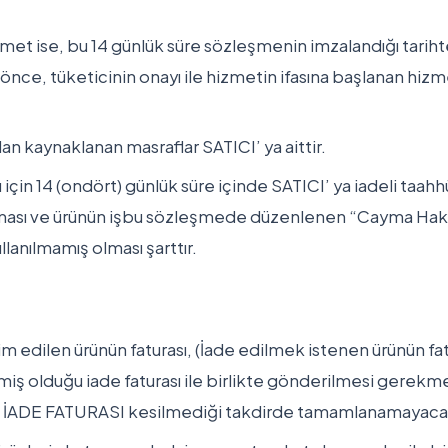
 hizmet ise, bu 14 günlük süre sözleşmenin imzalandığı tari
önce, tüketicinin onayı ile hizmetin ifasına başlanan h
n kaynaklanan masraflar SATICI’ ya aittir.
 için 14 (ondört) günlük süre içinde SATICI’ ya iadeli taah
nulması ve ürünün işbu sözleşmede düzenlenen “Cayma Hak
anılmamış olması şarttır.
:
lim edilen ürünün faturası, (İade edilmek istenen ürünün fat
 olduğu iade faturası ile birlikte gönderilmesi gerekmek
ri İADE FATURASI kesilmediği takdirde tamamlanamayacak