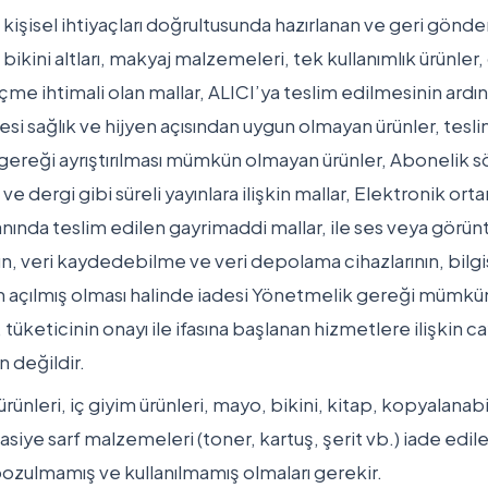
a kişisel ihtiyaçları doğrultusunda hazırlanan ve geri gönd
 bikini altları, makyaj malzemeleri, tek kullanımlık ürünle
çme ihtimali olan mallar, ALICI’ya teslim edilmesinin ardı
mesi sağlık ve hijyen açısından uygun olmayan ürünler, tes
ı gereği ayrıştırılması mümkün olmayan ürünler, Abonelik
ve dergi gibi süreli yayınlara ilişkin mallar, Elektronik ort
ında teslim edilen gayrimaddi mallar, ile ses veya görüntü k
nın, veri kaydedebilme ve veri depolama cihazlarının, bilg
an açılmış olması halinde iadesi Yönetmelik gereği mümkün
üketicinin onayı ile ifasına başlanan hizmetlere ilişkin ca
 değildir.
ünleri, iç giyim ürünleri, mayo, bikini, kitap, kopyalanabi
asiye sarf malzemeleri (toner, kartuş, şerit vb.) iade edile
zulmamış ve kullanılmamış olmaları gerekir.