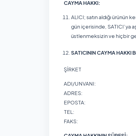
CAYMA HAKKI:
ALICI; satın aldığı ürünün k
gün içerisinde, SATICI’ya aş
üstlenmeksizin ve hiçbir 
SATICININ CAYMA HAKKI Bİ
ŞİRKET
ADI/UNVANI:
ADRES:
EPOSTA:
TEL:
FAKS:
CAYMA HAKKININ SÜRESİ: