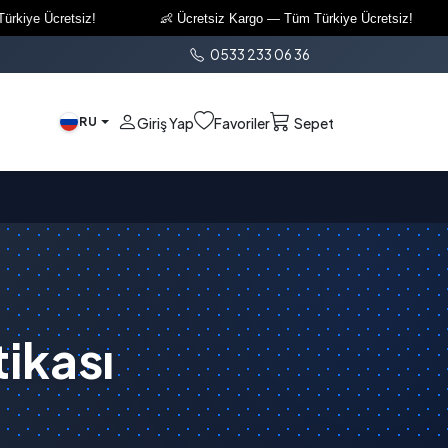
retsiz!
👶 Ücretsiz Kargo — Tüm Türkiye Ücretsiz!
👶 
0533 233 06 36
RU
Giriş Yap
Favoriler
Sepet
ikası