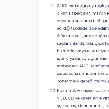
ALICI’nın isteği veya açıkç
giyim alt parçaları, mayo ve
veya son kullanma tarihi ge
açıldığı takdirde iade edil
ürünlerle karışan ve doğas
sağlananlar dışında, gazete 
hizmetler veya tüketiciye an
içerik, yazılım programları
ambalajının ALICI tarafınd
süresi sona ermeden önce, t
Yönetmelik gereği mümkün
Kozmetik ve kişisel bakım ür
VCD, CD ve kasetler ile kırt
açılmamış, denenmemiş, bo