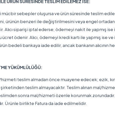
 ÜRÜN SÜRESİNDE TESLİM EDİLEMEZ İSE:
mücbir sebepler oluşursa ve ürün süresinde teslim edilem
iptalini, ürünün benzeri ile değiştirilmesini veya engel ortad
. Alıcı siparişi iptal ederse; ödemeyi nakit ile yapmış ise
ücret ödenir. Alıcı, ödemeyi kredi kartı ile yapmış ise ve
ürün bedeli bankaya iade edilir, ancak bankanın alıcının h
ETME YÜKÜMLÜLÜĞÜ:
hizmeti teslim almadan önce muayene edecek; ezik, kırık, 
 şirketinden teslim almayacaktır. Teslim alınan mal/hizme
 Teslimden sonra mal/hizmeti özenle korunmak zorundadır.
. Ürünle birlikte Fatura da iade edilmelidir.