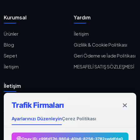
Kurumsal
Yardım
Ürünler
İletişim
Blog
Gizlilik & Cookie Politikası
Sepet
Geri Ödeme ve İade Politikası
İletişim
MESAFELİ SATIŞ SÖZLEŞMESİ
İletişim
Aşağı Eğlence, Fener Yolu Sk. 2-18, 06010 Keçiören/Ankara
Trafik Firmaları
0533 233 06 36
Ayarlarınızı Düzenleyin
Çerez Politikası
ahmet@gocmenasfaltyol.com.tr
Pzt-Cmt: 09:00 - 21:00
Onay ID:
c99fd57d-9804-40b6-8256-3782ceddfda0