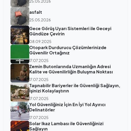
25.05.2026
asfalt
25.05.2026
Gece Görüş Uyarı Sistemleri ile Geceyi
Gündüze Çevirin
08.09.2025
Otopark Durdurucu Çözümlerinizde
Güvenilir Ortağınız
17.07.2025
Zemin Butonlarında Uzmanlığın Adresi
Kalite ve Güvenilirliğin Buluşma Noktası
17.07.2025
Taşınabilir Bariyerler ile Güvenliği Sağlayın,
İşinizi Kolaylaştırın
17.07.2025
Yol Güvenliğiniz İçin En İyi Yol Ayırıcı
Delinatörler
17.07.2025
Solar Ikaz Lambası ile Güvenliğinizi
Sağlayın