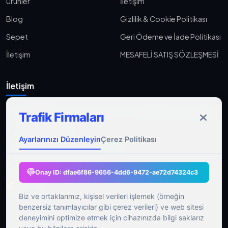
Ürünler
İletişim
Blog
Gizlilik & Cookie Politikası
Sepet
Geri Ödeme ve İade Politikası
İletişim
MESAFELİ SATIŞ SÖZLEŞMESİ
İletişim
Aşağı Eğlence, Fener Yolu Sk. 2-18, 06010 Keçiören/Ankara
Trafik Firmaları
0533 233 06 36
Ayarlarınızı Düzenleyin
Çerez Politikası
ahmet@gocmenasfaltyol.com.tr
Pzt-Cmt: 09:00 - 21:00
Onay ID:
dfae6f86-9656-4dd6-9472-ae72d74324c3
RSS Feed
Biz ve ortaklarımız, kişisel verileri işlemek (örneğin
benzersiz tanımlayıcılar gibi çerez verileri) ve web sitesi
deneyimini optimize etmek için cihazınızda bilgi saklarız