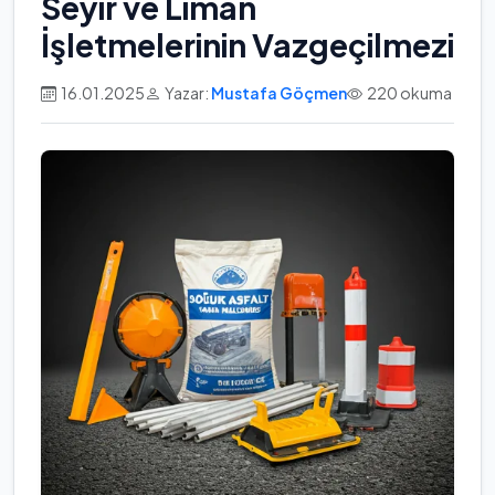
Seyir ve Liman
İşletmelerinin Vazgeçilmezi
16.01.2025
Yazar:
Mustafa Göçmen
220 okuma