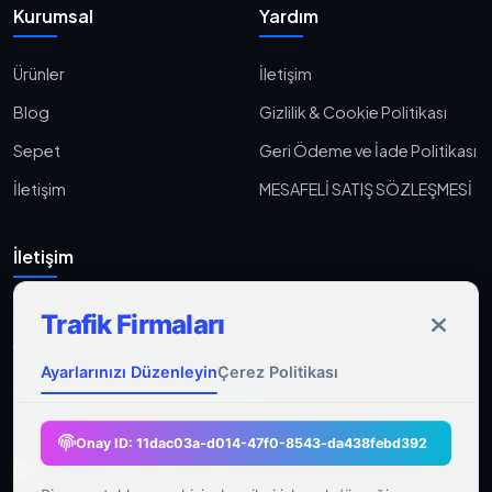
Kurumsal
Yardım
Ürünler
İletişim
Blog
Gizlilik & Cookie Politikası
Sepet
Geri Ödeme ve İade Politikası
İletişim
MESAFELİ SATIŞ SÖZLEŞMESİ
İletişim
Aşağı Eğlence, Fener Yolu Sk. 2-18, 06010 Keçiören/Ankara
Trafik Firmaları
0533 233 06 36
Ayarlarınızı Düzenleyin
Çerez Politikası
ahmet@gocmenasfaltyol.com.tr
Pzt-Cmt: 09:00 - 21:00
Onay ID:
11dac03a-d014-47f0-8543-da438febd392
RSS Feed