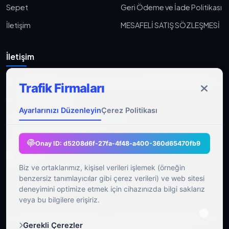
Sepet
Geri Ödeme ve İade Politikası
İletişim
MESAFELİ SATIŞ SÖZLEŞMESİ
İletişim
Aşağı Eğlence, Fener Yolu Sk. 2-18, 06010 Keçiören/Ankara
Trafik Firmaları
0533 233 06 36
Ayarlarınızı Düzenleyin
Çerez Politikası
ahmet@gocmenasfaltyol.com.tr
Pzt-Cmt: 09:00 - 21:00
Onay ID:
d5208d6f-27fa-4f48-a400-360d65470fb9
RSS Feed
Biz ve ortaklarımız, kişisel verileri işlemek (örneğin
benzersiz tanımlayıcılar gibi çerez verileri) ve web sitesi
deneyimini optimize etmek için cihazınızda bilgi saklarız
veya bu bilgilere erişiriz.
2026 Tüm Hakları Saklıdır.
|
Bu E-Ticaret Yazılımı Özel E-
Gerekli Çerezler