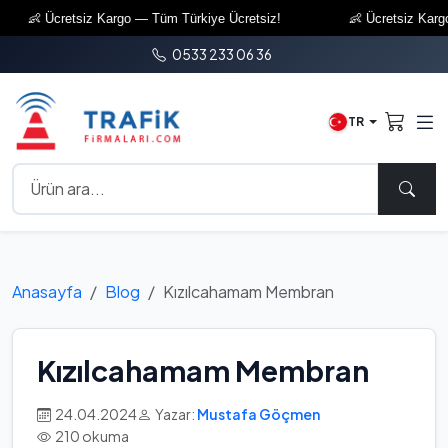
👶 Ücretsiz Kargo — Tüm Türkiye Ücretsiz!
👶 Ücretsiz Kargo — 
0533 233 06 36
TR
Anasayfa
Blog
Kızılcahamam Membran
Kızılcahamam Membran
24.04.2024
Yazar:
Mustafa Göçmen
210 okuma