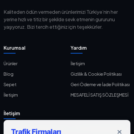
Kaliteden ödün vermeden ürünlerimizi Türkiye’nin her
yerine hızlı ve titiz bir şekilde sevk etmenin gururunu
yaşıyoruz. Bizi tercih ettiğiniz için teşekkürler.
Kurumsal
Yardım
Ürünler
İletişim
Blog
Gizlilik & Cookie Politikası
Sepet
Geri Ödeme ve İade Politikası
İletişim
MESAFELİ SATIŞ SÖZLEŞMESİ
İletişim
Aşağı Eğlence, Fener Yolu Sk. 2-18, 06010 Keçiören/Ankara
Trafik Firmaları