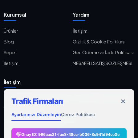
Kurumsal
Yardım
Ürünler
İletişim
Blog
Gizlilik & Cookie Politikası
Sepet
Geri Ödeme ve İade Politikası
İletişim
MESAFELİ SATIŞ SÖZLEŞMESİ
İletişim
Aşağı Eğlence, Fener Yolu Sk. 2-18, 06010 Keçiören/Ankara
Trafik Firmaları
0533 233 06 36
Ayarlarınızı Düzenleyin
Çerez Politikası
ahmet@gocmenasfaltyol.com.tr
Pzt-Cmt: 09:00 - 21:00
Onay ID:
996aac21-fae8-48cc-b036-8c941d94cc0e