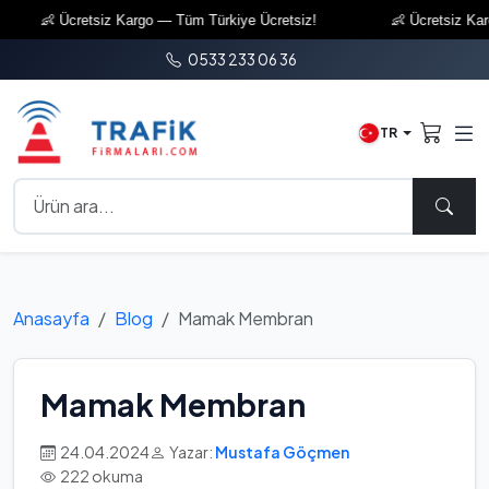
👶 Ücretsiz Kargo — Tüm Türkiye Ücretsiz!
👶 Ücretsiz Kargo —
0533 233 06 36
TR
Anasayfa
Blog
Mamak Membran
Mamak Membran
24.04.2024
Yazar:
Mustafa Göçmen
222 okuma